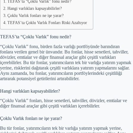
TEFAS’ta “Çoklu Varlık” fonu nedir?
Hangi varlıkları kapsayabilirler?
Çoklu Varlık fonları ne işe yarar?
TEFAS’ta Çoklu Varlık Fonları Riski Azaltıyor
TEFAS’ta “Çoklu Varlık” fonu nedir?
“Çoklu Varlık” fonu, birden fazla varlığı portföyünde barındıran
fonlara verilen genel bir ünvandır. Bu fonlar, hisse senetleri, tahviller,
dövizler, emtialar ve diğer finansal araçlar gibi çeşitli varlıkları
içerebilirler. Bu tür fonlar, yatırımcıların tek bir varlığa yatırım yapmak
yerine, risklerini dağıtarak çeşitli varlıklara yatırım yapmalarını sağlar.
Aynı zamanda, bu fonlar, yatırımcıların portföylerindeki çeşitliliği
artırarak potansiyel getirilerini artırabilirler.
Hangi varlıkları kapsayabilirler?
“Çoklu Varlık” fonları, hisse senetleri, tahviller, dövizler, emtialar ve
diğer finansal araçlar gibi çeşitli varlıkları içerebilirler.
Çoklu Varlık fonları ne işe yarar?
Bu tür fonlar, yatırımcıların tek bir varlığa yatırım yapmak yerine,