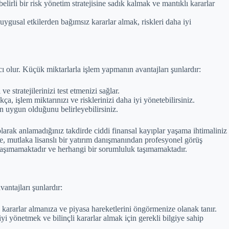
irli bir risk yönetim stratejisine sadık kalmak ve mantıklı kararlar
duygusal etkilerden bağımsız kararlar almak, riskleri daha iyi
ı olur. Küçük miktarlarla işlem yapmanın avantajları şunlardır:
stratejilerinizi test etmenizi sağlar.
a, işlem miktarınızı ve risklerinizi daha iyi yönetebilirsiniz.
 en uygun olduğunu belirleyebilirsiniz.
olarak anlamadığınız takdirde ciddi finansal kayıplar yaşama ihtimaliniz
nce, mutlaka lisanslı bir yatırım danışmanından profesyonel görüş
i taşımamaktadır ve herhangi bir sorumluluk taşımamaktadır.
antajları şunlardır:
 kararlar almanıza ve piyasa hareketlerini öngörmenize olanak tanır.
 iyi yönetmek ve bilinçli kararlar almak için gerekli bilgiye sahip