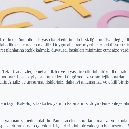
ldukça önemlidir. Piyasa hareketlerinin belirsizliği, ani fiyat değişikli
ihlal edilmesine neden olabilir. Duygusal kararlar yerine, objektif ve stra
caret planlarına sadık kalmak, duygusal baskıları minimize etmenize yardı
. Teknik analizler, temel analizler ve piyasa trendlerinin düzenli olarak 
undurarak, olası piyasa hareketlerini öngörmeniz ve stratejik kararla
ilir. Analiz ve araştırma, risklerinizi daha iyi anlamanıza ve etkili bir ris
şır. Psikolojik faktörler, yatırım kararlarınızı doğrudan etkileyebilir 
ik yapmanıza neden olabilir. Panik, aceleci kararlar almanıza ve planları
uygusal durumlarla başa çıkmak için disiplinli bir yaklaşım benimsemek 