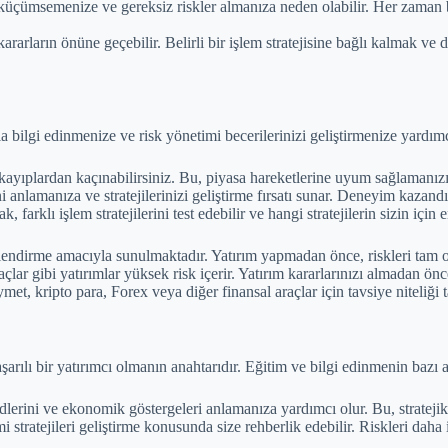
küçümsemenize ve gereksiz riskler almanıza neden olabilir. Her zaman bel
rarların önüne geçebilir. Belirli bir işlem stratejisine bağlı kalmak ve 
bilgi edinmenize ve risk yönetimi becerilerinizi geliştirmenize yardımc
ıplardan kaçınabilirsiniz. Bu, piyasa hareketlerine uyum sağlamanızı ve 
anlamanıza ve stratejilerinizi geliştirme fırsatı sunar. Deneyim kazandıkç
 farklı işlem stratejilerini test edebilir ve hangi stratejilerin sizin için
lgilendirme amacıyla sunulmaktadır. Yatırım yapmadan önce, riskleri tam 
raçlar gibi yatırımlar yüksek risk içerir. Yatırım kararlarınızı almadan ö
met, kripto para, Forex veya diğer finansal araçlar için tavsiye niteliğ
rılı bir yatırımcı olmanın anahtarıdır. Eğitim ve bilgi edinmenin bazı av
dlerini ve ekonomik göstergeleri anlamanıza yardımcı olur. Bu, stratejik
i stratejileri geliştirme konusunda size rehberlik edebilir. Riskleri daha