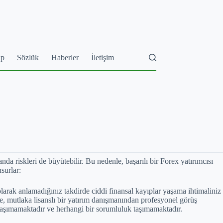
ap
Sözlük
Haberler
İletişim
nda riskleri de büyütebilir. Bu nedenle, başarılı bir Forex yatırımcısı
surlar:
olarak anlamadığınız takdirde ciddi finansal kayıplar yaşama ihtimaliniz
nce, mutlaka lisanslı bir yatırım danışmanından profesyonel görüş
i taşımamaktadır ve herhangi bir sorumluluk taşımamaktadır.