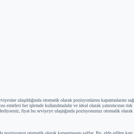
r seviyesine ulaşıldığında otomatik olarak pozisyonlarını kapatmalarını s
oss emirleri her işlemde kullanılmalıdır ve ideal olarak yatırımcının risk
rlediyseniz, fiyat bu seviyeye ulaştığında pozisyonunuz otomatik olarak 
dığında pozisyonun otomatik olarak kapanmasını sağlar. Bu, elde edilen k