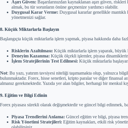
Aşırı Güven:
Başarılarınızdan kaynaklanan aşırı güven, riskleri 
almak, bu tür sorunların önüne geçmenize yardımcı olabilir.
Duygusal Karar Verme:
Duygusal kararlar genellikle mantıklı ka
yönetmenizi sağlar.
8. Küçük Miktarlarla Başlayın
Başlangıçta küçük miktarlarla işlem yapmak, piyasa hakkında daha fazla 
Risklerin Azaltılması:
Küçük miktarlarla işlem yaparak, büyük kay
Deneyim Kazanma:
Küçük ölçekli işlemler, piyasa dinamiklerini 
İşlem Stratejilerinin Test Edilmesi:
Küçük miktarlarla başlayarak,
Not
: Bu yazı, yatırım tavsiyesi niteliği taşımamakta olup, yalnızca bi
bulunmaktadır. Forex, hisse senetleri, kripto paralar ve diğer finansal a
almanız gerekmektedir. Yazıda yer alan bilgiler, herhangi bir menkul kıy
9. Eğitim ve Bilgi Edinin
Forex piyasası sürekli olarak değişmektedir ve güncel bilgi edinmek, başa
Piyasa Trendlerini Anlama:
Güncel eğitim ve bilgi, piyasa tren
Risk Yönetimi Stratejileri:
Eğitim kaynakları, etkili risk yönetim
olabilirsiniz.