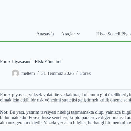
Skip
to
content
Anasayfa
Araçlar
Hisse Senedi Piyas
Forex Piyasasında Risk Yönetimi
meltem
31 Temmuz 2026
Forex
Forex piyasası, yüksek volatilite ve kaldıraç kullanımı gibi özellikleriyl
olmak için etkili bir risk yönetimi stratejisi geliştirmek kritik öneme sa
Not
: Bu yazı, yatırım tavsiyesi niteliği taşımamakta olup, yalnızca bi
bulunmaktadır. Forex, hisse senetleri, kripto paralar ve diğer finansal a
almanız gerekmektedir. Yazıda yer alan bilgiler, herhangi bir menkul kıy