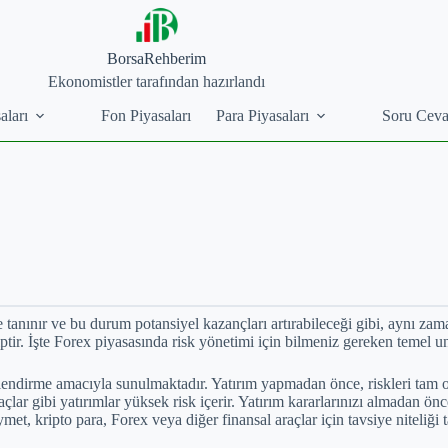
BorsaRehberim
Ekonomistler tarafından hazırlandı
aları
Fon Piyasaları
Para Piyasaları
Soru Cev
e tanınır ve bu durum potansiyel kazançları artırabileceği gibi, aynı zama
hiptir. İşte Forex piyasasında risk yönetimi için bilmeniz gereken temel un
lgilendirme amacıyla sunulmaktadır. Yatırım yapmadan önce, riskleri tam 
raçlar gibi yatırımlar yüksek risk içerir. Yatırım kararlarınızı almadan ö
met, kripto para, Forex veya diğer finansal araçlar için tavsiye niteliğ