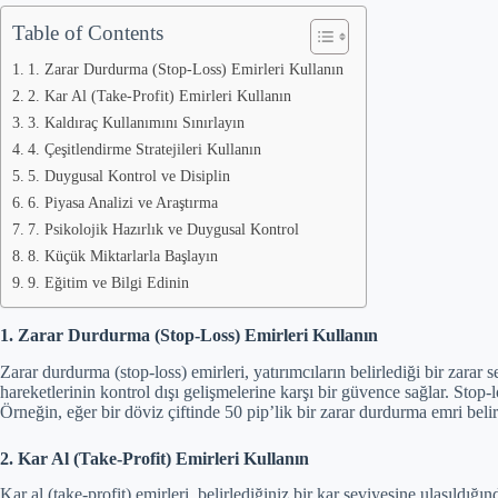
Table of Contents
1. Zarar Durdurma (Stop-Loss) Emirleri Kullanın
2. Kar Al (Take-Profit) Emirleri Kullanın
3. Kaldıraç Kullanımını Sınırlayın
4. Çeşitlendirme Stratejileri Kullanın
5. Duygusal Kontrol ve Disiplin
6. Piyasa Analizi ve Araştırma
7. Psikolojik Hazırlık ve Duygusal Kontrol
8. Küçük Miktarlarla Başlayın
9. Eğitim ve Bilgi Edinin
1. Zarar Durdurma (Stop-Loss) Emirleri Kullanın
Zarar durdurma (stop-loss) emirleri, yatırımcıların belirlediği bir zara
hareketlerinin kontrol dışı gelişmelerine karşı bir güvence sağlar. Stop-l
Örneğin, eğer bir döviz çiftinde 50 pip’lik bir zarar durdurma emri beli
2. Kar Al (Take-Profit) Emirleri Kullanın
Kar al (take-profit) emirleri, belirlediğiniz bir kar seviyesine ulaşıl