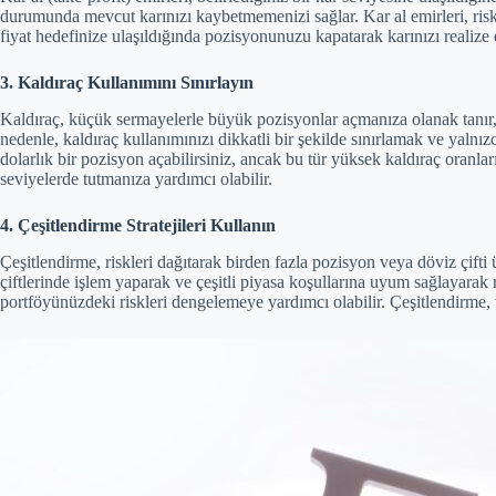
durumunda mevcut karınızı kaybetmemenizi sağlar. Kar al emirleri, risk y
fiyat hedefinize ulaşıldığında pozisyonunuzu kapatarak karınızı realize 
3. Kaldıraç Kullanımını Sınırlayın
Kaldıraç, küçük sermayelerle büyük pozisyonlar açmanıza olanak tanır, 
nedenle, kaldıraç kullanımınızı dikkatli bir şekilde sınırlamak ve yalnı
dolarlık bir pozisyon açabilirsiniz, ancak bu tür yüksek kaldıraç oranlar
seviyelerde tutmanıza yardımcı olabilir.
4. Çeşitlendirme Stratejileri Kullanın
Çeşitlendirme, riskleri dağıtarak birden fazla pozisyon veya döviz çifti üz
çiftlerinde işlem yaparak ve çeşitli piyasa koşullarına uyum sağlayarak 
portföyünüzdeki riskleri dengelemeye yardımcı olabilir. Çeşitlendirme, t