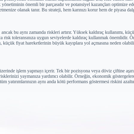
önetiminin önemli bir parçasıdır ve potansiyel kazançları optimize eder.
etmenize olanak tanır. Bu strateji, hem karınızı korur hem de piyasa dal
ancak bu aynı zamanda riskleri artırır. Yüksek kaldıraç kullanımı, küçü
zca risk toleransınıza uygun seviyelerde kaldıraç kullanmak önemlidir. Ö
ı, küçük fiyat hareketlerinin büyük kayıplara yol açmasına neden olabilir
erinde işlem yapmayı içerir. Tek bir pozisyona veya döviz çiftine aşırı bağ
risklerinizi yaymanıza yardımcı olabilir. Örneğin, ekonomik göstergelere
üm yatırımlarınızın aynı anda kötü performans göstermesi riskini azaltır