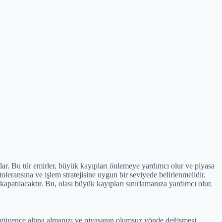
ağlar. Bu tür emirler, büyük kayıpları önlemeye yardımcı olur ve piyasa
 toleransına ve işlem stratejisine uygun bir seviyede belirlenmelidir.
kapatılacaktır. Bu, olası büyük kayıpları sınırlamanıza yardımcı olur.
arı güvence altına almanızı ve piyasanın olumsuz yönde değişmesi