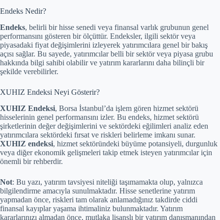
Endeks Nedir?
Endeks
, belirli bir hisse senedi veya finansal varlık grubunun genel
performansını gösteren bir ölçüttür. Endeksler, ilgili sektör veya
piyasadaki fiyat değişimlerini izleyerek yatırımcılara genel bir bakış
açısı sağlar. Bu sayede, yatırımcılar belli bir sektör veya piyasa grubu
hakkında bilgi sahibi olabilir ve yatırım kararlarını daha bilinçli bir
şekilde verebilirler.
XUHIZ Endeksi Neyi Gösterir?
XUHIZ Endeksi
, Borsa İstanbul’da işlem gören hizmet sektörü
hisselerinin genel performansını izler. Bu endeks, hizmet sektörü
şirketlerinin değer değişimlerini ve sektördeki eğilimleri analiz eden
yatırımcılara sektördeki fırsat ve riskleri belirleme imkanı sunar.
XUHIZ endeksi
, hizmet sektöründeki büyüme potansiyeli, durgunluk
veya diğer ekonomik gelişmeleri takip etmek isteyen yatırımcılar için
önemli bir rehberdir.
Not
: Bu yazı, yatırım tavsiyesi niteliği taşımamakta olup, yalnızca
bilgilendirme amacıyla sunulmaktadır. Hisse senetlerine yatırım
yapmadan önce, riskleri tam olarak anlamadığınız takdirde ciddi
finansal kayıplar yaşama ihtimaliniz bulunmaktadır. Yatırım
kararlarınızı almadan önce, mutlaka lisanslı bir yatırım danışmanından