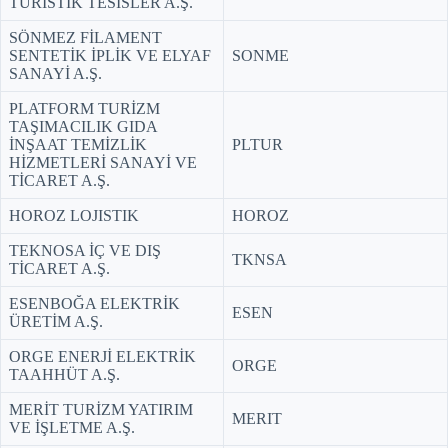
TURİSTİK TESİSLER A.Ş.
SÖNMEZ FİLAMENT
SENTETİK İPLİK VE ELYAF
SONME
SANAYİ A.Ş.
PLATFORM TURİZM
TAŞIMACILIK GIDA
İNŞAAT TEMİZLİK
PLTUR
HİZMETLERİ SANAYİ VE
TİCARET A.Ş.
HOROZ LOJISTIK
HOROZ
TEKNOSA İÇ VE DIŞ
TKNSA
TİCARET A.Ş.
ESENBOĞA ELEKTRİK
ESEN
ÜRETİM A.Ş.
ORGE ENERJİ ELEKTRİK
ORGE
TAAHHÜT A.Ş.
MERİT TURİZM YATIRIM
MERIT
VE İŞLETME A.Ş.