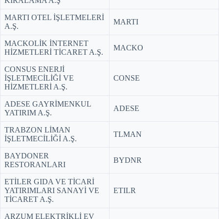
KİRALAMA A.Ş
MARTI OTEL İŞLETMELERİ
MARTI
A.Ş.
MACKOLİK İNTERNET
MACKO
HİZMETLERİ TİCARET A.Ş.
CONSUS ENERJİ
İŞLETMECİLİĞİ VE
CONSE
HİZMETLERİ A.Ş.
ADESE GAYRİMENKUL
ADESE
YATIRIM A.Ş.
TRABZON LİMAN
TLMAN
İŞLETMECİLİĞİ A.Ş.
BAYDONER
BYDNR
RESTORANLARI
ETİLER GIDA VE TİCARİ
YATIRIMLARI SANAYİ VE
ETILR
TİCARET A.Ş.
ARZUM ELEKTRİKLİ EV