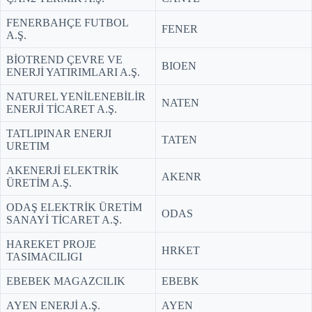
FENERBAHÇE FUTBOL
FENER
A.Ş.
BİOTREND ÇEVRE VE
BIOEN
ENERJİ YATIRIMLARI A.Ş.
NATUREL YENİLENEBİLİR
NATEN
ENERJİ TİCARET A.Ş.
TATLIPINAR ENERJI
TATEN
URETIM
AKENERJİ ELEKTRİK
AKENR
ÜRETİM A.Ş.
ODAŞ ELEKTRİK ÜRETİM
ODAS
SANAYİ TİCARET A.Ş.
HAREKET PROJE
HRKET
TASIMACILIGI
EBEBEK MAGAZCILIK
EBEBK
AYEN ENERJİ A.Ş.
AYEN