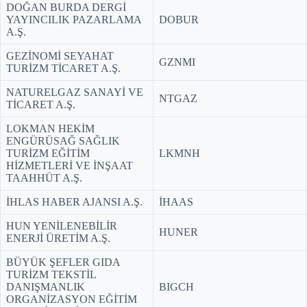
DOĞAN BURDA DERGİ
YAYINCILIK PAZARLAMA
DOBUR
A.Ş.
GEZİNOMİ SEYAHAT
GZNMI
TURİZM TİCARET A.Ş.
NATURELGAZ SANAYİ VE
NTGAZ
TİCARET A.Ş.
LOKMAN HEKİM
ENGÜRÜSAĞ SAĞLIK
TURİZM EĞİTİM
LKMNH
HİZMETLERİ VE İNŞAAT
TAAHHÜT A.Ş.
İHLAS HABER AJANSI A.Ş.
İHAAS
HUN YENİLENEBİLİR
HUNER
ENERJİ ÜRETİM A.Ş.
BÜYÜK ŞEFLER GIDA
TURİZM TEKSTİL
DANIŞMANLIK
BIGCH
ORGANİZASYON EĞİTİM