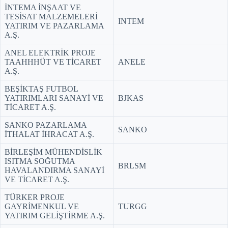
İNTEMA İNŞAAT VE
TESİSAT MALZEMELERİ
INTEM
YATIRIM VE PAZARLAMA
A.Ş.
ANEL ELEKTRİK PROJE
TAAHHHÜT VE TİCARET
ANELE
A.Ş.
BEŞİKTAŞ FUTBOL
YATIRIMLARI SANAYİ VE
BJKAS
TİCARET A.Ş.
SANKO PAZARLAMA
SANKO
İTHALAT İHRACAT A.Ş.
BİRLEŞİM MÜHENDİSLİK
ISITMA SOĞUTMA
BRLSM
HAVALANDIRMA SANAYİ
VE TİCARET A.Ş.
TÜRKER PROJE
GAYRİMENKUL VE
TURGG
YATIRIM GELİŞTİRME A.Ş.