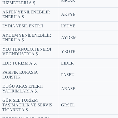
ESCAR
HİZMETLERİ A.Ş.
AKFEN YENİLENEBİLİR
AKFYE
ENERJİ A.Ş.
LYDIA YESIL ENERJI
LYDYE
AYDEM YENİLENEBİLİR
AYDEM
ENERJİ A.Ş.
YEO TEKNOLOJİ ENERJİ
YEOTK
VE ENDÜSTRİ A.Ş.
LDR TURİZM A.Ş.
LIDER
PASIFIK EURASIA
PASEU
LOJISTIK
DOĞU ARAS ENERJİ
ARASE
YATIRIMLARI A.Ş.
GÜR-SEL TURİZM
TAŞIMACILIK VE SERVİS
GRSEL
TİCARET A.Ş.