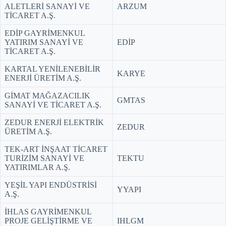
ALETLERİ SANAYİ VE
ARZUM
TİCARET A.Ş.
EDİP GAYRİMENKUL
YATIRIM SANAYİ VE
EDİP
TİCARET A.Ş.
KARTAL YENİLENEBİLİR
KARYE
ENERJİ ÜRETİM A.Ş.
GİMAT MAĞAZACILIK
GMTAS
SANAYİ VE TİCARET A.Ş.
ZEDUR ENERJİ ELEKTRİK
ZEDUR
ÜRETİM A.Ş.
TEK-ART İNŞAAT TİCARET
TURİZİM SANAYİ VE
TEKTU
YATIRIMLAR A.Ş.
YEŞİL YAPI ENDÜSTRİSİ
YYAPI
A.Ş.
İHLAS GAYRİMENKUL
PROJE GELİŞTİRME VE
IHLGM