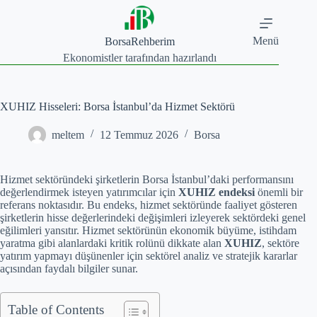
Skip
to
content
Menü
BorsaRehberim
Ekonomistler tarafından hazırlandı
XUHIZ Hisseleri: Borsa İstanbul’da Hizmet Sektörü
meltem
12 Temmuz 2026
Borsa
Hizmet sektöründeki şirketlerin Borsa İstanbul’daki performansını
değerlendirmek isteyen yatırımcılar için
XUHIZ endeksi
önemli bir
referans noktasıdır. Bu endeks, hizmet sektöründe faaliyet gösteren
şirketlerin hisse değerlerindeki değişimleri izleyerek sektördeki genel
eğilimleri yansıtır. Hizmet sektörünün ekonomik büyüme, istihdam
yaratma gibi alanlardaki kritik rolünü dikkate alan
XUHIZ
, sektöre
yatırım yapmayı düşünenler için sektörel analiz ve stratejik kararlar
açısından faydalı bilgiler sunar.
Table of Contents