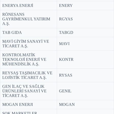
ENERYA ENERJİ
ENERY
RÖNESANS
GAYRİMENKUL YATIRIM
RGYAS
A.Ş.
TAB GIDA
TABGD
MAVİ GİYİM SANAYİ VE
MAVI
TİCARET A.Ş.
KONTROLMATİK
TEKNOLOJİ ENERJİ VE
KONTR
MÜHENDİSLİK A.Ş.
REYSAŞ TAŞIMACILIK VE
RYSAS
LOJİSTİK TİCARET A.Ş.
GEN İLAÇ VE SAĞLIK
ÜRÜNLERİ SANAYİ VE
GENIL
TİCARET A.Ş.
MOGAN ENERJI
MOGAN
ŞOK MARKETLER