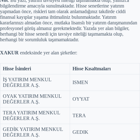
Not
: Bu yazı, yatırım tavsiyesi niteliği taşımamakta olup, yalnızca
bilgilendirme amacıyla sunulmaktadır. Hisse senetlerine yatırım
yapmadan önce, riskleri tam olarak anlamadığınız takdirde ciddi
finansal kayıplar yaşama ihtimaliniz bulunmaktadır. Yatırım
kararlarınızı almadan önce, mutlaka lisanslı bir yatırım danışmanından
profesyonel görüş almanız gerekmektedir. Yazıda yer alan bilgiler,
herhangi bir hisse senedi için tavsiye niteliği taşımamakta olup,
herhangi bir sorumluluk taşımamaktadır.
XAKUR
endeksinde yer alan şirketler:
Hisse İsimleri
Hisse Kısaltmaları
İŞ YATIRIM MENKUL
ISMEN
DEĞERLER A.Ş.
OYAK YATIRIM MENKUL
OYYAT
DEĞERLER A.Ş.
TERA YATIRIM MENKUL
TERA
DEĞERLER A.Ş.
GEDİK YATIRIM MENKUL
GEDIK
DEĞERLER A.Ş.