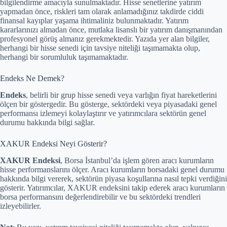
bilgilendirme amacıyla sunulmaktadır. Hisse senetlerine yatırım
yapmadan önce, riskleri tam olarak anlamadığınız takdirde ciddi
finansal kayıplar yaşama ihtimaliniz bulunmaktadır. Yatırım
kararlarınızı almadan önce, mutlaka lisanslı bir yatırım danışmanından
profesyonel görüş almanız gerekmektedir. Yazıda yer alan bilgiler,
herhangi bir hisse senedi için tavsiye niteliği taşımamakta olup,
herhangi bir sorumluluk taşımamaktadır.
Endeks Ne Demek?
Endeks
, belirli bir grup hisse senedi veya varlığın fiyat hareketlerini
ölçen bir göstergedir. Bu gösterge, sektördeki veya piyasadaki genel
performansı izlemeyi kolaylaştırır ve yatırımcılara sektörün genel
durumu hakkında bilgi sağlar.
XAKUR Endeksi Neyi Gösterir?
XAKUR Endeksi
, Borsa İstanbul’da işlem gören aracı kurumların
hisse performanslarını ölçer. Aracı kurumların borsadaki genel durumu
hakkında bilgi vererek, sektörün piyasa koşullarına nasıl tepki verdiğini
gösterir. Yatırımcılar, XAKUR endeksini takip ederek aracı kurumların
borsa performansını değerlendirebilir ve bu sektördeki trendleri
izleyebilirler.