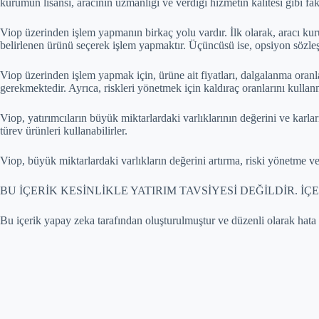
kurumun lisansı, aracının uzmanlığı ve verdiği hizmetin kalitesi gibi f
Viop üzerinden işlem yapmanın birkaç yolu vardır. İlk olarak, aracı kur
belirlenen ürünü seçerek işlem yapmaktır. Üçüncüsü ise, opsiyon sözle
Viop üzerinden işlem yapmak için, ürüne ait fiyatları, dalgalanma oranla
gerekmektedir. Ayrıca, riskleri yönetmek için kaldıraç oranlarını kulla
Viop, yatırımcıların büyük miktarlardaki varlıklarının değerini ve karlar
türev ürünleri kullanabilirler.
Viop, büyük miktarlardaki varlıkların değerini artırma, riski yönetme ve 
BU İÇERİK KESİNLİKLE YATIRIM TAVSİYESİ DEĞİLDİR.
Bu içerik yapay zeka tarafından oluşturulmuştur ve düzenli olarak hata