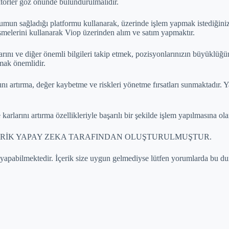
aktörler göz önünde bulundurulmalıdır.
umun sağladığı platformu kullanarak, üzerinde işlem yapmak istediğiniz ü
şmelerini kullanarak Viop üzerinden alım ve satım yapmaktır.
rını ve diğer önemli bilgileri takip etmek, pozisyonlarınızın büyüklüğün
nmak önemlidir.
ını artırma, değer kaybetme ve riskleri yönetme fırsatları sunmaktadır. Y
karlarını artırma özellikleriyle başarılı bir şekilde işlem yapılmasına ol
 İÇERİK YAPAY ZEKA TARAFINDAN OLUŞTURULMUŞTUR.
 yapabilmektedir. İçerik size uygun gelmediyse lütfen yorumlarda bu dur