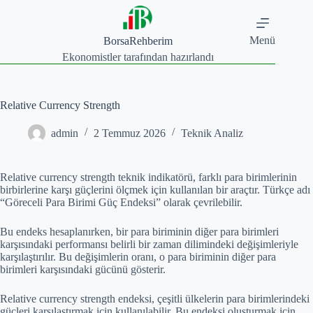
Skip
to
content
Menü
BorsaRehberim
Ekonomistler tarafından hazırlandı
Relative Currency Strength
admin
2 Temmuz 2026
Teknik Analiz
Relative currency strength teknik indikatörü, farklı para birimlerinin
birbirlerine karşı güçlerini ölçmek için kullanılan bir araçtır. Türkçe adı
“Göreceli Para Birimi Güç Endeksi” olarak çevrilebilir.
Bu endeks hesaplanırken, bir para biriminin diğer para birimleri
karşısındaki performansı belirli bir zaman dilimindeki değişimleriyle
karşılaştırılır. Bu değişimlerin oranı, o para biriminin diğer para
birimleri karşısındaki gücünü gösterir.
Relative currency strength endeksi, çeşitli ülkelerin para birimlerindeki
güçleri karşılaştırmak için kullanılabilir. Bu endeksi oluşturmak için