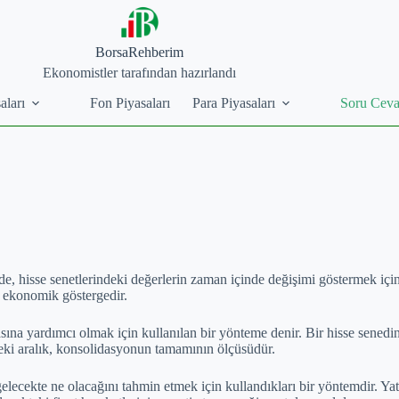
BorsaRehberim
Ekonomistler tarafından hazırlandı
aları
Fon Piyasaları
Para Piyasaları
Soru Cev
de, hisse senetlerindeki değerlerin zaman içinde değişimi göstermek için
r ekonomik göstergedir.
ına yardımcı olmak için kullanılan bir yönteme denir. Bir hisse senedin
deki aralık, konsolidasyonun tamamının ölçüsüdür.
elecekte ne olacağını tahmin etmek için kullandıkları bir yöntemdir. Ya