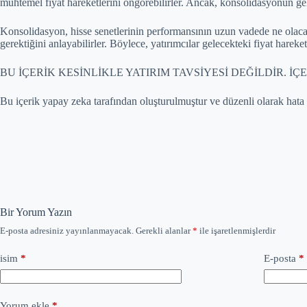
muhtemel fiyat hareketlerini öngörebilirler. Ancak, konsolidasyonun gel
Konsolidasyon, hisse senetlerinin performansının uzun vadede ne olacağı
gerektiğini anlayabilirler. Böylece, yatırımcılar gelecekteki fiyat hareke
BU İÇERİK KESİNLİKLE YATIRIM TAVSİYESİ DEĞİLDİR.
Bu içerik yapay zeka tarafından oluşturulmuştur ve düzenli olarak hata
Bir Yorum Yazın
E-posta adresiniz yayınlanmayacak.
Gerekli alanlar
*
ile işaretlenmişlerdir
isim
*
E-posta
*
Yorum ekle
*