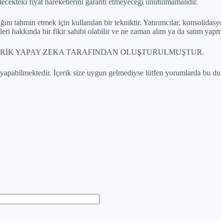
ecekteki fiyat hareketlerini garanti etmeyeceği unutulmamalıdır.
nı tahmin etmek için kullanılan bir tekniktir. Yatırımcılar, konsolidasy
tleri hakkında bir fikir sahibi olabilir ve ne zaman alım ya da satım yapm
 İÇERİK YAPAY ZEKA TARAFINDAN OLUŞTURULMUŞTUR.
 yapabilmektedir. İçerik size uygun gelmediyse lütfen yorumlarda bu dur