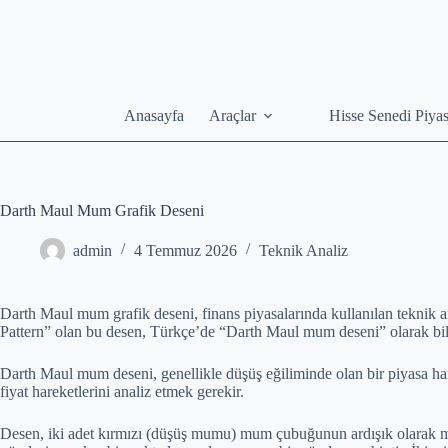
Skip
to
content
Anasayfa
Araçlar
Hisse Senedi Piyas
Darth Maul Mum Grafik Deseni
admin
4 Temmuz 2026
Teknik Analiz
Darth Maul mum grafik deseni, finans piyasalarında kullanılan teknik a
Pattern” olan bu desen, Türkçe’de “Darth Maul mum deseni” olarak bili
Darth Maul mum deseni, genellikle düşüş eğiliminde olan bir piyasa harek
fiyat hareketlerini analiz etmek gerekir.
Desen, iki adet kırmızı (düşüş mumu) mum çubuğunun ardışık olarak m