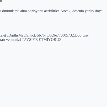
r.
u durumlarda alım pozisyonu açabilirler. Ancak, desenin yanlış sinyal
cale()/DarthsMaulShtick-5b767f36c9e77c005732d500.png)
atım kararı vermenizi TAVSİYE ETMİYORUZ.