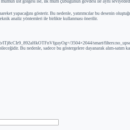
ci mumun üst gölgesi ise, ilk mum çubuğunun gövdesi ile aynı seviyededi
areket yapacağını gösterir. Bu nedenle, yatırımcılar bu desenin oluştuğ
nik analiz yöntemleri ile birlikte kullanması önerilir.
hmb/lTj8cCIr9_892aHkOTFnVfguyOg=/3504×2044/smart/filters:no_ups
 olabileceğidir. Bu nedenle, sadece bu göstergelere dayanarak alım-s