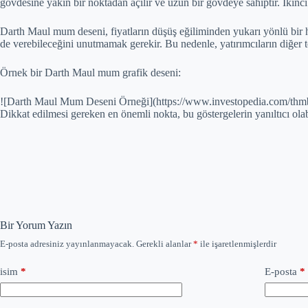
gövdesine yakın bir noktadan açılır ve uzun bir gövdeye sahiptir. İkin
Darth Maul mum deseni, fiyatların düşüş eğiliminden yukarı yönlü bir h
de verebileceğini unutmamak gerekir. Bu nedenle, yatırımcıların diğer tek
Örnek bir Darth Maul mum grafik deseni:
![Darth Maul Mum Deseni Örneği](https://www.investopedia.com/t
Dikkat edilmesi gereken en önemli nokta, bu göstergelerin yanıltıcı
Bir Yorum Yazın
E-posta adresiniz yayınlanmayacak.
Gerekli alanlar
*
ile işaretlenmişlerdir
isim
*
E-posta
*