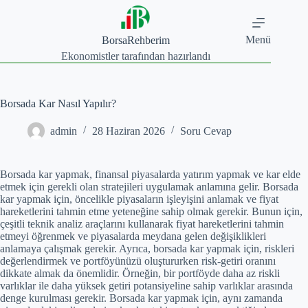
Skip
to
content
Menü
BorsaRehberim
Ekonomistler tarafından hazırlandı
Borsada Kar Nasıl Yapılır?
admin
28 Haziran 2026
Soru Cevap
Borsada kar yapmak, finansal piyasalarda yatırım yapmak ve kar elde
etmek için gerekli olan stratejileri uygulamak anlamına gelir. Borsada
kar yapmak için, öncelikle piyasaların işleyişini anlamak ve fiyat
hareketlerini tahmin etme yeteneğine sahip olmak gerekir. Bunun için,
çeşitli teknik analiz araçlarını kullanarak fiyat hareketlerini tahmin
etmeyi öğrenmek ve piyasalarda meydana gelen değişiklikleri
anlamaya çalışmak gerekir. Ayrıca, borsada kar yapmak için, riskleri
değerlendirmek ve portföyünüzü oluştururken risk-getiri oranını
dikkate almak da önemlidir. Örneğin, bir portföyde daha az riskli
varlıklar ile daha yüksek getiri potansiyeline sahip varlıklar arasında
denge kurulması gerekir. Borsada kar yapmak için, aynı zamanda