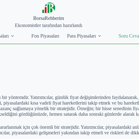
BorsaRehberim
Ekonomistler tarafından hazırlandı
aları
Fon Piyasaları
Para Piyasaları
Soru Cev
bir yöntemdir. Yatırımcılar, günlük fiyat değişimlerinden faydalanarak, hi
 piyasalardaki kısa vadeli fiyat hareketlerini takip etmek ve bu hareketle
 kazanç sağlamaya yönelik bir stratejidir. Örneğin; bir hisse senedinin
yükseldiğini gördüğünüzde, hemen satarak daha sonraki günlerde alarak ka
yararlanmak için çok önemli bir stratejidir. Yatırımcılar, piyasalardaki 
cılar, piyasalardaki gelişmeleri yakından takip etmeli ve riskleri de dikk