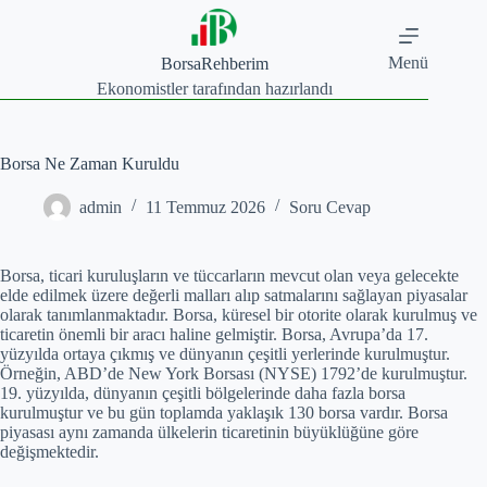
Skip
to
content
Menü
BorsaRehberim
Ekonomistler tarafından hazırlandı
Borsa Ne Zaman Kuruldu
admin
11 Temmuz 2026
Soru Cevap
Borsa, ticari kuruluşların ve tüccarların mevcut olan veya gelecekte
elde edilmek üzere değerli malları alıp satmalarını sağlayan piyasalar
olarak tanımlanmaktadır. Borsa, küresel bir otorite olarak kurulmuş ve
ticaretin önemli bir aracı haline gelmiştir. Borsa, Avrupa’da 17.
yüzyılda ortaya çıkmış ve dünyanın çeşitli yerlerinde kurulmuştur.
Örneğin, ABD’de New York Borsası (NYSE) 1792’de kurulmuştur.
19. yüzyılda, dünyanın çeşitli bölgelerinde daha fazla borsa
kurulmuştur ve bu gün toplamda yaklaşık 130 borsa vardır. Borsa
piyasası aynı zamanda ülkelerin ticaretinin büyüklüğüne göre
değişmektedir.