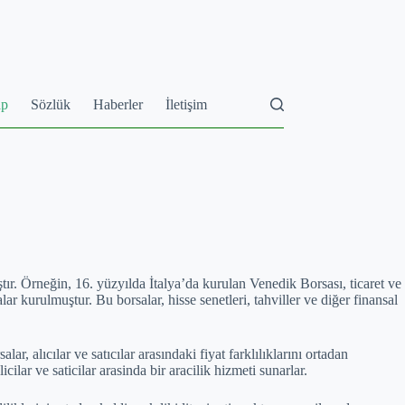
ap
Sözlük
Haberler
İletişim
ıştır. Örneğin, 16. yüzyılda İtalya’da kurulan Venedik Borsası, ticaret ve
ar kurulmuştur. Bu borsalar, hisse senetleri, tahviller ve diğer finansal
r, alıcılar ve satıcılar arasındaki fiyat farklılıklarını ortadan
cilar ve saticilar arasinda bir aracilik hizmeti sunarlar.