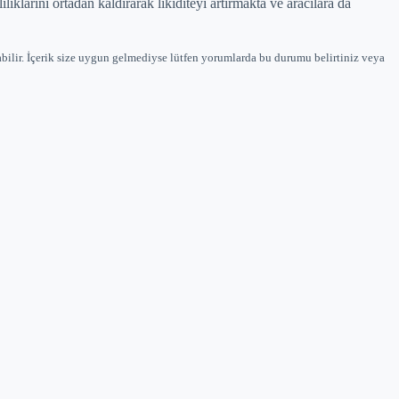
iliklarini ortadan kaldirarak likiditeyi artirmakta ve aracilara da
bilir. İçerik size uygun gelmediyse lütfen yorumlarda bu durumu belirtiniz veya