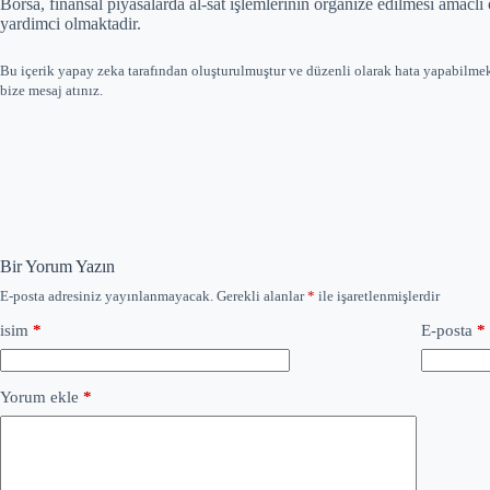
Borsa, finansal piyasalarda al-sat işlemlerinin organize edilmesi amacli ola
yardimci olmaktadir.
Bu içerik yapay zeka tarafından oluşturulmuştur ve düzenli olarak hata yapabilme
bize mesaj atınız.
Bir Yorum Yazın
E-posta adresiniz yayınlanmayacak.
Gerekli alanlar
*
ile işaretlenmişlerdir
isim
*
E-posta
*
Yorum ekle
*