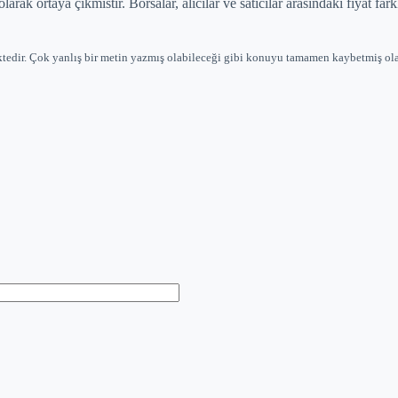
rak ortaya çikmistir. Borsalar, alicilar ve saticilar arasindaki fiyat farkl
ktedir. Çok yanlış bir metin yazmış olabileceği gibi konuyu tamamen kaybetmiş ola