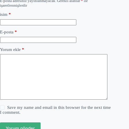
E-posta adresiniz yayınlanmayacak.
Gerekli alanlar
*
ile
işaretlenmişlerdir
isim
*
E-posta
*
Yorum ekle
*
Save my name and email in this browser for the next time
I comment.
Yorum gönder