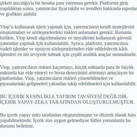
şirketi aracılığıyla bir hesaba para yatırması gerekir. Platforma giriş
yapıldıktan sonra, yatırımcılar fiyat takibi ve trendleri hakkında raporlar
ve grafikler alabilir.
Viop’u kullanarak işlem yapmak için, yatırımcıların kendi stratejilerini
oluşturmaları ve sözleşmelerdeki riskleri anlamaları gerekir. Bununla
birlikte, Viop kendi algoritmalarını ve sinyallerini kullanarak güvenli
yatırımlar yapmak için kullanılabilir. Ayrıca, platform, yatırımcılara
vadeli işlemler ve opsiyon sözleşmelerinden elde edilebilecek kârlı
işlemleri en üst seviyede tutmak için çeşitli analitik araçlar sunmaktadır.
Viop, yatırımcıların riskten kaçınmayı, küçük miktarda para ile büyük
miktarda kar elde etmeyi ve borsa deneyimini artırmayı amaçlayan bir
platformdur. Viop, yatırımcıların riskleri yönetebilmeleri ve
piyasalardaki gelişmeleri yakından takip edebilmeleri için kullanılabilir.
BU İÇERİK KESİNLİKLE YATIRIM TAVSİYESİ DEĞİLDİR.
İÇERİK YAPAY ZEKA TARAFINDAN OLUŞTURULMUŞTUR.
Bu içerik yapay zeka tarafından oluşturulmuştur ve düzenli olarak hata
yapabilmektedir. İçerik size uygun gelmediyse lütfen yorumlarda bu
durumu belirtiniz.