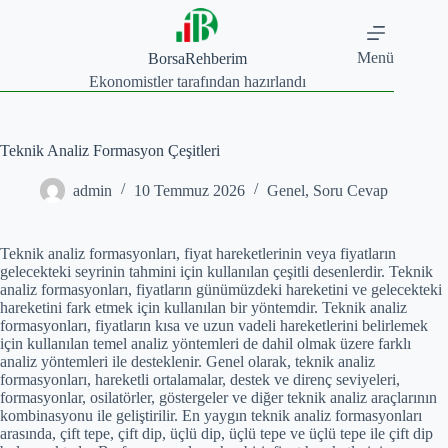
Skip
to
content
Menü
BorsaRehberim
Ekonomistler tarafından hazırlandı
Teknik Analiz Formasyon Çeşitleri
admin
10 Temmuz 2026
Genel
,
Soru Cevap
Teknik analiz formasyonları, fiyat hareketlerinin veya fiyatların
gelecekteki seyrinin tahmini için kullanılan çeşitli desenlerdir. Teknik
analiz formasyonları, fiyatların günümüzdeki hareketini ve gelecekteki
hareketini fark etmek için kullanılan bir yöntemdir. Teknik analiz
formasyonları, fiyatların kısa ve uzun vadeli hareketlerini belirlemek
için kullanılan temel analiz yöntemleri de dahil olmak üzere farklı
analiz yöntemleri ile desteklenir. Genel olarak, teknik analiz
formasyonları, hareketli ortalamalar, destek ve direnç seviyeleri,
formasyonlar, osilatörler, göstergeler ve diğer teknik analiz araçlarının
kombinasyonu ile geliştirilir. En yaygın teknik analiz formasyonları
arasında, çift tepe, çift dip, üçlü dip, üçlü tepe ve üçlü tepe ile çift dip