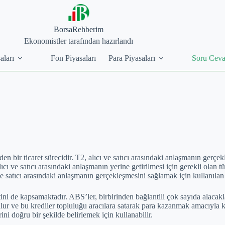
BorsaRehberim
Ekonomistler tarafından hazırlandı
aları
Fon Piyasaları
Para Piyasaları
Soru Cev
eden bir ticaret sürecidir. T2, alıcı ve satıcı arasındaki anlaşmanın gerç
ıcı ve satıcı arasındaki anlaşmanın yerine getirilmesi için gerekli olan 
e satıcı arasındaki anlaşmanın gerçekleşmesini sağlamak için kullanılan b
tini de kapsamaktadır. ABS’ler, birbirinden bağlantili çok sayıda alacak
lur ve bu krediler topluluğu aracılara satarak para kazanmak amacıyla ku
ni doğru bir şekilde belirlemek için kullanabilir.