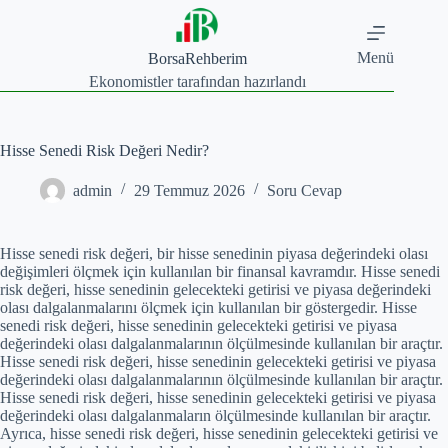
Skip
to
content
Menü
BorsaRehberim
Ekonomistler tarafından hazırlandı
Hisse Senedi Risk Değeri Nedir?
admin
29 Temmuz 2026
Soru Cevap
Hisse senedi risk değeri, bir hisse senedinin piyasa değerindeki olası
değişimleri ölçmek için kullanılan bir finansal kavramdır. Hisse senedi
risk değeri, hisse senedinin gelecekteki getirisi ve piyasa değerindeki
olası dalgalanmalarını ölçmek için kullanılan bir göstergedir. Hisse
senedi risk değeri, hisse senedinin gelecekteki getirisi ve piyasa
değerindeki olası dalgalanmalarının ölçülmesinde kullanılan bir araçtır.
Hisse senedi risk değeri, hisse senedinin gelecekteki getirisi ve piyasa
değerindeki olası dalgalanmalarının ölçülmesinde kullanılan bir araçtır.
Hisse senedi risk değeri, hisse senedinin gelecekteki getirisi ve piyasa
değerindeki olası dalgalanmaların ölçülmesinde kullanılan bir araçtır.
Ayrıca, hisse senedi risk değeri, hisse senedinin gelecekteki getirisi ve