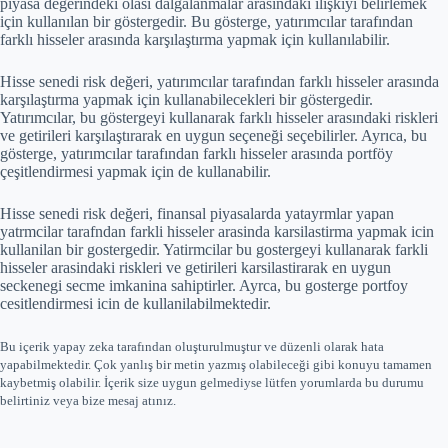
piyasa değerindeki olası dalgalanmalar arasındaki ilişkiyi belirlemek
için kullanılan bir göstergedir. Bu gösterge, yatırımcılar tarafından
farklı hisseler arasında karşılaştırma yapmak için kullanılabilir.
Hisse senedi risk değeri, yatırımcılar tarafından farklı hisseler arasında
karşılaştırma yapmak için kullanabilecekleri bir göstergedir.
Yatırımcılar, bu göstergeyi kullanarak farklı hisseler arasındaki riskleri
ve getirileri karşılaştırarak en uygun seçeneği seçebilirler. Ayrıca, bu
gösterge, yatırımcılar tarafından farklı hisseler arasında portföy
çeşitlendirmesi yapmak için de kullanabilir.
Hisse senedi risk değeri, finansal piyasalarda yatayrmlar yapan
yatrmcilar tarafndan farkli hisseler arasinda karsilastirma yapmak icin
kullanilan bir gostergedir. Yatirmcilar bu gostergeyi kullanarak farkli
hisseler arasindaki riskleri ve getirileri karsilastirarak en uygun
seckenegi secme imkanina sahiptirler. Ayrca, bu gosterge portfoy
cesitlendirmesi icin de kullanilabilmektedir.
Bu içerik yapay zeka tarafından oluşturulmuştur ve düzenli olarak hata
yapabilmektedir. Çok yanlış bir metin yazmış olabileceği gibi konuyu tamamen
kaybetmiş olabilir. İçerik size uygun gelmediyse lütfen yorumlarda bu durumu
belirtiniz veya bize mesaj atınız.