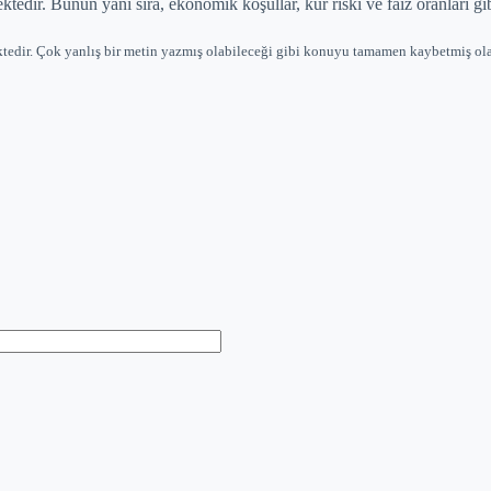
tedir. Bunun yanı sıra, ekonomik koşullar, kur riski ve faiz oranları gibi
ktedir. Çok yanlış bir metin yazmış olabileceği gibi konuyu tamamen kaybetmiş ola