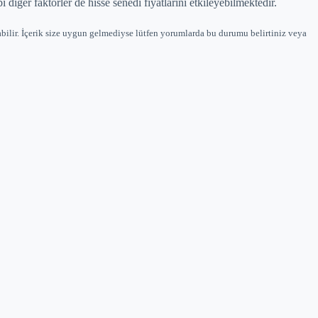
 diğer faktörler de hisse senedi fiyatlarını etkileyebilmektedir.
bilir. İçerik size uygun gelmediyse lütfen yorumlarda bu durumu belirtiniz veya