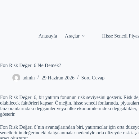
Skip
to
content
Anasayfa
Araçlar
Hisse Senedi Piyas
Fon Risk Değeri 6 Ne Demek?
admin
29 Haziran 2026
Soru Cevap
Fon Risk Değeri 6, bir yatırım fonunun risk seviyesini gösterir. Risk d
olabilecek faktörleri kapsar. Örneğin, hisse senedi fonlarında, piyasalar
faiz oranlarındaki değişimler veya ülke ekonomilerindeki değişiklikler, 
gösterir.
Fon Risk Değeri 6’nın avantajlarından biri, yatırımcılar için orta düzeyd
senetlerinin değerindeki dalgalanmalar nedeniyle orta düzeyde risk taşaya
aracı oluşturur.