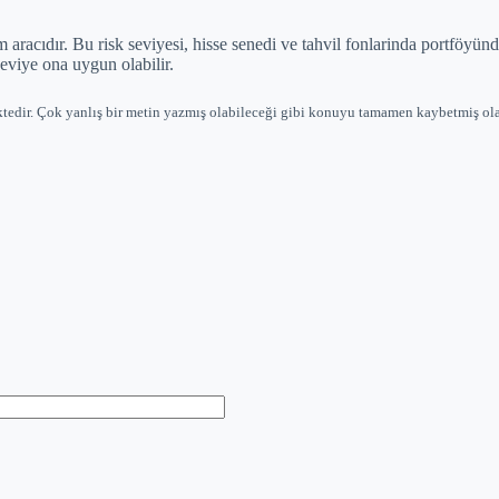
ım aracıdır. Bu risk seviyesi, hisse senedi ve tahvil fonlarinda portföyü
seviye ona uygun olabilir.
ktedir. Çok yanlış bir metin yazmış olabileceği gibi konuyu tamamen kaybetmiş ola