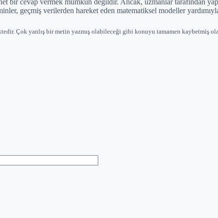
et bir cevap vermek mümkün değildir. Ancak, uzmanlar tarafından yapılan
ler, geçmiş verilerden hareket eden matematiksel modeller yardımıyla
ktedir. Çok yanlış bir metin yazmış olabileceği gibi konuyu tamamen kaybetmiş ola