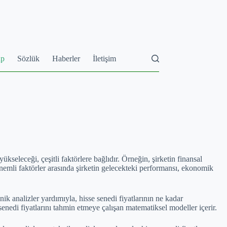
ap
Sözlük
Haberler
İletişim
ükseleceği, çeşitli faktörlere bağlıdır. Örneğin, şirketin finansal
r önemli faktörler arasında şirketin gelecekteki performansı, ekonomik
ik analizler yardımıyla, hisse senedi fiyatlarının ne kadar
nedi fiyatlarını tahmin etmeye çalışan matematiksel modeller içerir.