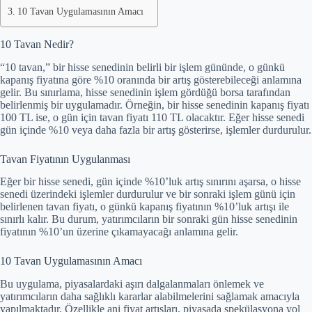
10 Tavan Uygulamasının Amacı
10 Tavan Nedir?
“10 tavan,” bir hisse senedinin belirli bir işlem gününde, o günkü
kapanış fiyatına göre %10 oranında bir artış gösterebileceği anlamına
gelir. Bu sınırlama, hisse senedinin işlem gördüğü borsa tarafından
belirlenmiş bir uygulamadır. Örneğin, bir hisse senedinin kapanış fiyatı
100 TL ise, o gün için tavan fiyatı 110 TL olacaktır. Eğer hisse senedi
gün içinde %10 veya daha fazla bir artış gösterirse, işlemler durdurulur.
Tavan Fiyatının Uygulanması
Eğer bir hisse senedi, gün içinde %10’luk artış sınırını aşarsa, o hisse
senedi üzerindeki işlemler durdurulur ve bir sonraki işlem günü için
belirlenen tavan fiyatı, o günkü kapanış fiyatının %10’luk artışı ile
sınırlı kalır. Bu durum, yatırımcıların bir sonraki gün hisse senedinin
fiyatının %10’un üzerine çıkamayacağı anlamına gelir.
10 Tavan Uygulamasının Amacı
Bu uygulama, piyasalardaki aşırı dalgalanmaları önlemek ve
yatırımcıların daha sağlıklı kararlar alabilmelerini sağlamak amacıyla
yapılmaktadır. Özellikle ani fiyat artışları, piyasada spekülasyona yol