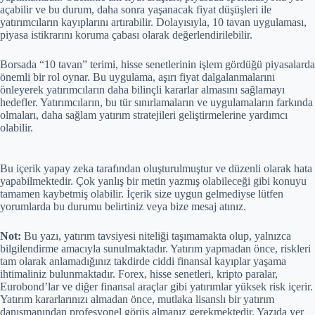
açabilir ve bu durum, daha sonra yaşanacak fiyat düşüşleri ile
yatırımcıların kayıplarını artırabilir. Dolayısıyla, 10 tavan uygulaması,
piyasa istikrarını koruma çabası olarak değerlendirilebilir.
Borsada “10 tavan” terimi, hisse senetlerinin işlem gördüğü piyasalarda
önemli bir rol oynar. Bu uygulama, aşırı fiyat dalgalanmalarını
önleyerek yatırımcıların daha bilinçli kararlar almasını sağlamayı
hedefler. Yatırımcıların, bu tür sınırlamaların ve uygulamaların farkında
olmaları, daha sağlam yatırım stratejileri geliştirmelerine yardımcı
olabilir.
Bu içerik yapay zeka tarafından oluşturulmuştur ve düzenli olarak hata
yapabilmektedir. Çok yanlış bir metin yazmış olabileceği gibi konuyu
tamamen kaybetmiş olabilir. İçerik size uygun gelmediyse lütfen
yorumlarda bu durumu belirtiniz veya bize mesaj atınız.
Not:
Bu yazı, yatırım tavsiyesi niteliği taşımamakta olup, yalnızca
bilgilendirme amacıyla sunulmaktadır. Yatırım yapmadan önce, riskleri
tam olarak anlamadığınız takdirde ciddi finansal kayıplar yaşama
ihtimaliniz bulunmaktadır. Forex, hisse senetleri, kripto paralar,
Eurobond’lar ve diğer finansal araçlar gibi yatırımlar yüksek risk içerir.
Yatırım kararlarınızı almadan önce, mutlaka lisanslı bir yatırım
danışmanından profesyonel görüş almanız gerekmektedir. Yazıda yer